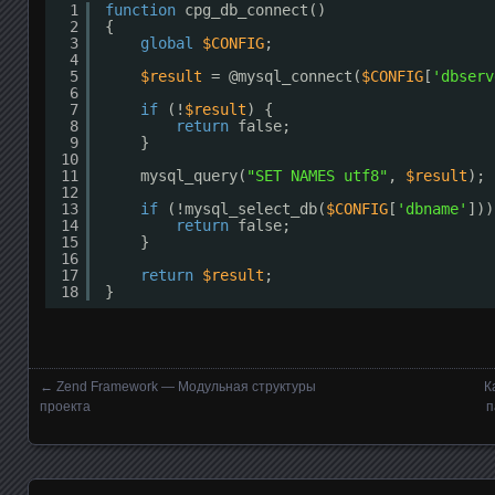
1
function
cpg_db_connect()
2
{
3
global
$CONFIG
;
4
5
$result
= @mysql_connect(
$CONFIG
[
'dbserv
6
7
if
(!
$result
) {
8
return
false;
9
}
10
11
mysql_query(
"SET NAMES utf8"
, 
$result
);
12
13
if
(!mysql_select_db(
$CONFIG
[
'dbname'
]))
14
return
false;
15
}
16
17
return
$result
;
18
}
←
Zend Framework — Модульная структуры
К
Posts navigation
проекта
п