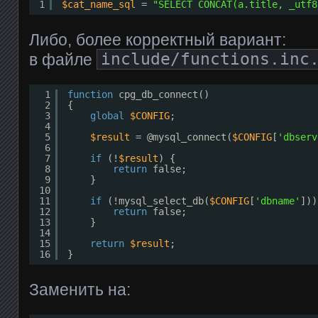
1
$cat_name_sql
= 
"SELECT CONCAT(a.title, _utf8
Либо, более корректный вариант:
в файле
include/functions.inc
1
function
cpg_db_connect()
2
{
3
global
$CONFIG
;
4
5
$result
= @mysql_connect(
$CONFIG
[
'dbserv
6
7
if
(!
$result
) {
8
return
false;
9
}
10
11
if
(!mysql_select_db(
$CONFIG
[
'dbname'
]))
12
return
false;
13
}
14
15
return
$result
;
16
}
Заменить на: