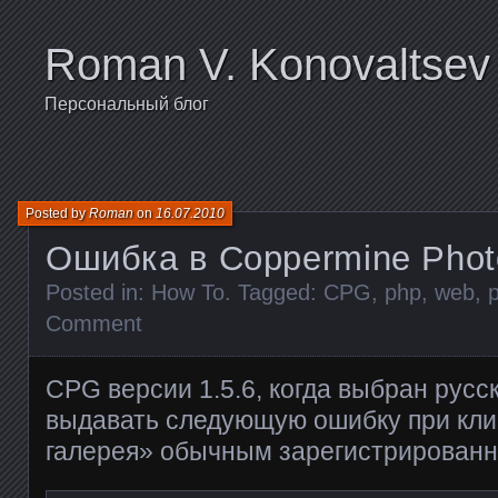
Roman V. Konovaltsev
Персональный блог
Posted by
Roman
on
16.07.2010
Ошибка в Coppermine Photo
Posted in:
How To
. Tagged:
CPG
,
php
,
web
,
Comment
CPG версии 1.5.6, когда выбран русс
выдавать следующую ошибку при кли
галерея» обычным зарегистрированн