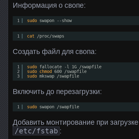
Информация о свопе:
1
sudo
swapon --show
1
cat
/proc/swaps
Создать файл для свопа:
1
sudo
fallocate -l 1G 
/swapfile
2
sudo
chmod
600 
/swapfile
3
sudo
mkswap 
/swapfile
Включить до перезагрузки:
1
sudo
swapon 
/swapfile
Добавить монтирование при загрузке
/etc/fstab
: