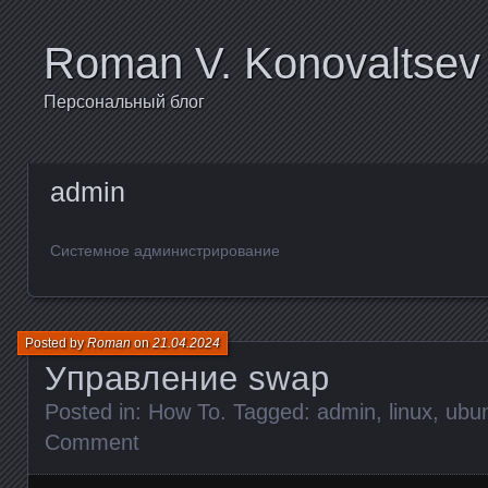
Roman V. Konovaltsev
Персональный блог
admin
Системное администрирование
Posted by
Roman
on
21.04.2024
Управление swap
Posted in:
How To
. Tagged:
admin
,
linux
,
ubu
Comment