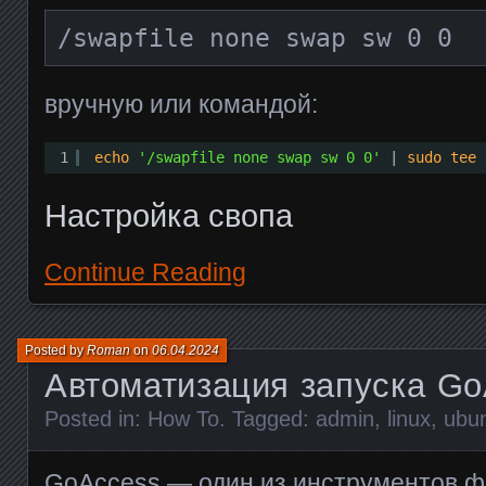
/swapfile none swap sw 0 0
вручную или командой:
1
echo
'/swapfile none swap sw 0 0'
| 
sudo
tee
Настройка свопа
Continue Reading
Posted by
Roman
on
06.04.2024
Автоматизация запуска Go
Posted in:
How To
. Tagged:
admin
,
linux
,
ubu
GoAccess — один из инструментов 