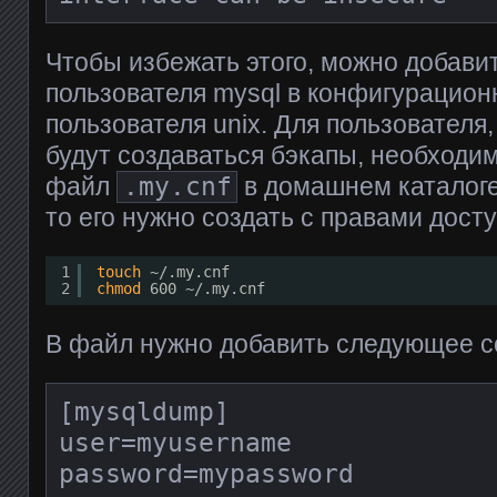
Чтобы избежать этого, можно добавит
пользователя mysql в конфигурацио
пользователя unix. Для пользователя,
будут создаваться бэкапы, необходи
файл
.my.cnf
в домашнем каталоге.
то его нужно создать с правами дост
1
touch
~/.my.cnf
2
chmod
600 ~/.my.cnf
В файл нужно добавить следующее 
[mysqldump]

user=myusername

password=mypassword