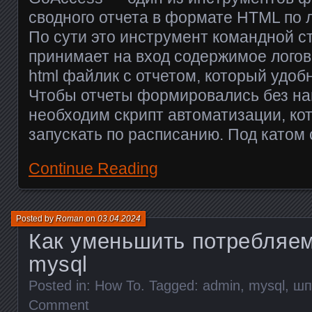
сводного отчета в формате HTML по 
По сути это инструмент командной с
принимает на вход содержимое логов
html файлик с отчетом, который удоб
Чтобы отчеты формировались без н
необходим скрипт автоматизации, к
запускать по расписанию. Под катом 
Continue Reading
Posted by
Roman
on
03.04.2024
Как уменьшить потребляе
mysql
Posted in:
How To
. Tagged:
admin
,
mysql
,
шп
Comment