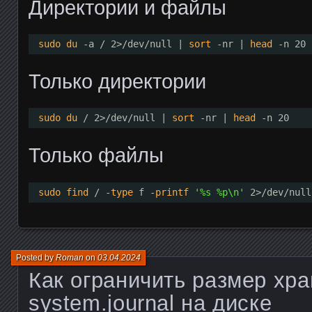
Директории и файлы
sudo
du
-a / 2>
/dev/null
| 
sort
-nr | 
head
-n 20
Только директории
sudo
du
/ 2>
/dev/null
| 
sort
-nr | 
head
-n 20
Только файлы
sudo
find
/ -
type
f -
printf
'%s %p\n'
2>
/dev/null
Posted by
Roman
on
03.04.2024
Как ограничить размер хр
system.journal на диске