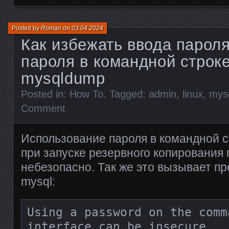
Posted by
Roman
on
03.04.2024
Как избежать ввода пароля
пароля в командной строк
mysqldump
Posted in:
How To
. Tagged:
admin
,
linux
,
mys
Comment
Использование пароля в командной с
при запуске резервного копирования п
небезопасно. Так же это вызывает п
mysql:
Using a password on the comma
interface can be insecure