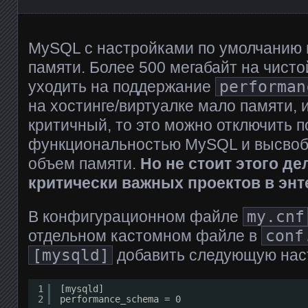
MySQL с настройками по умолчанию 
памяти. Более 500 мегабайт на чисто
уходить на поддержание
performan
на хостинге/виртуалке мало памяти, и
критичный, то это можно отключить 
функциональностью MySQL и высвоб
объем памяти.
Но не стоит этого де
критически важных проектов в энт
В конфигурационном файле
my.cnf
отдельном кастомном файле в
conf
[mysqld]
добавить следующую нас
1
[mysqld]
2
performance_schema = 0