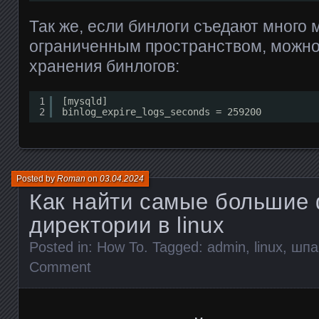
Так же, если бинлоги съедают много 
ограниченным пространством, можн
хранения бинлогов:
1
[mysqld]
2
binlog_expire_logs_seconds = 259200
Posted by
Roman
on
03.04.2024
Как найти самые большие
директории в linux
Posted in:
How To
. Tagged:
admin
,
linux
,
шпа
Comment