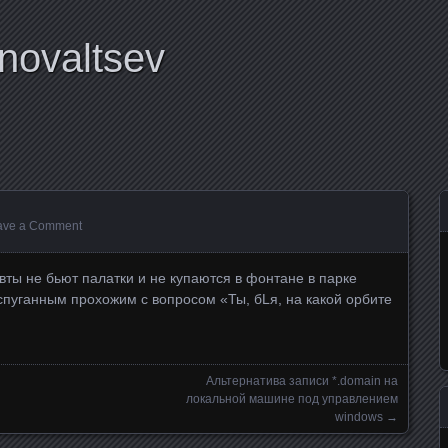
novaltsev
ave a Comment
ты не бьют палатки и не купаются в фонтане в парке
испуганным прохожим с вопросом «Ты, бLя, на какой орбите
Альтернатива записи *.domain на
локальной машине под управлением
windows
→