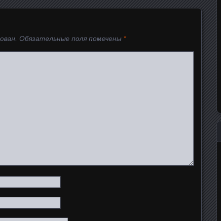
й
ован.
Обязательные поля помечены
*