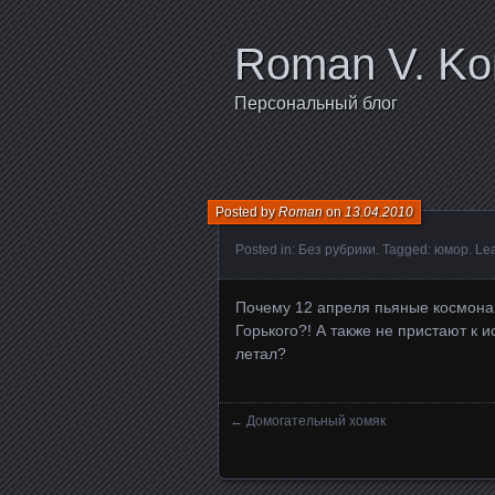
Roman V. Ko
Персональный блог
Posted by
Roman
on
13.04.2010
Posted in:
Без рубрики
. Tagged:
юмор
.
Le
Почему 12 апреля пьяные космонав
Горького?! А также не пристают к 
летал?
←
Домогательный хомяк
Posts navigation