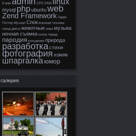
admin
linux
9 мая
CPG
DNS
web
php
mysql
ubuntu
Zend Framework
Гарри
Спок
Поттер
Мучкап
военная техника
животные
музыка
город
диета
зима
ночная съемка
осень
парад
пародия
природа
похудение
разработка
стихи
фотография
хомяк
шпаргалка
юмор
галерея