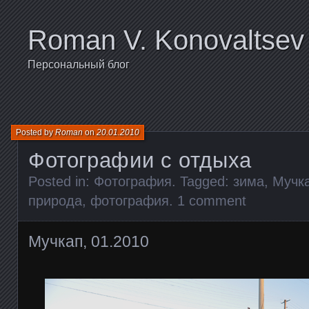
Roman V. Konovaltsev
Персональный блог
Posted by
Roman
on
20.01.2010
Фотографии с отдыха
Posted in:
Фотография
. Tagged:
зима
,
Мучк
природа
,
фотография
.
1 comment
Мучкап, 01.2010