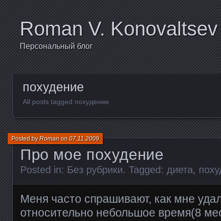
Roman V. Konovaltsev
Персональный блог
похудение
All posts tagged похудение
Posted by
Roman
on
07.11.2009
Про мое похудение
Posted in:
Без рубрики
. Tagged:
диета
,
поху
Меня часто спрашивают, как мне удал
относительно небольшое время(8 меся