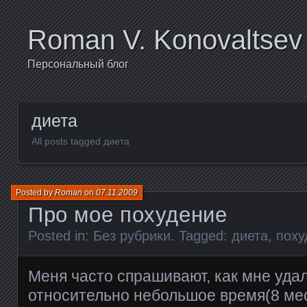
Roman V. Konovaltsev
Персональный блог
диета
All posts tagged диета
Posted by
Roman
on
07.11.2009
Про мое похудение
Posted in:
Без рубрики
. Tagged:
диета
,
поху
Меня часто спрашивают, как мне удал
относительно небольшое время(8 меся